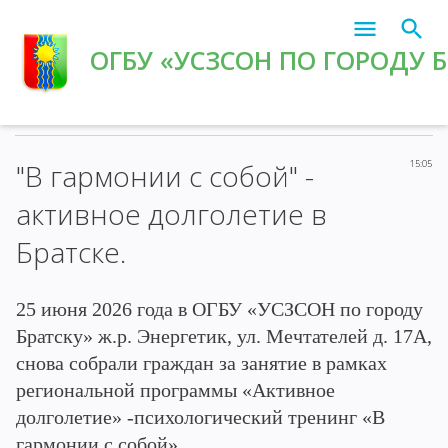
ОГБУ «УСЗСОН ПО ГОРОДУ 
Главная
»
2026
»
Июнь
»
26
» "В гармонии с собой" - активное
долголетие в Братске.
"В гармонии с собой" -
15:05
активное долголетие в
Братске.
25 июня 2026 года в ОГБУ «УСЗСОН по городу
Братску» ж.р. Энергетик, ул. Мечтателей д. 17А,
снова собрали граждан за занятие в рамках
региональной программы «Активное
долголетие» -психологический тренинг «В
гармонии с собой».