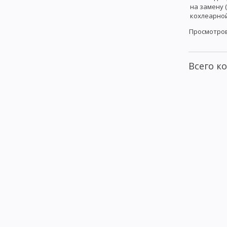
на замену 
кохлеарно
Просмотро
Всего к