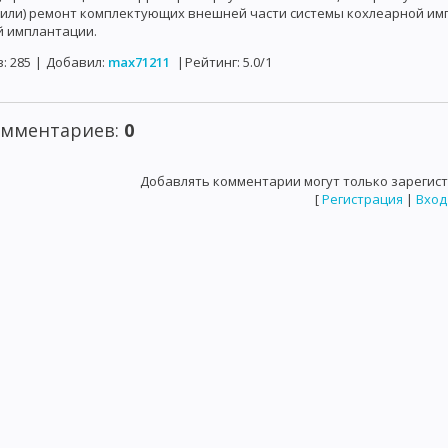
(или) ремонт комплектующих внешней части системы кохлеарной им
й имплантации.
в
:
285
|
Добавил
:
max71211
|
Рейтинг
:
5.0
/
1
омментариев
:
0
Добавлять комментарии могут только зарегис
[
Регистрация
|
Вход