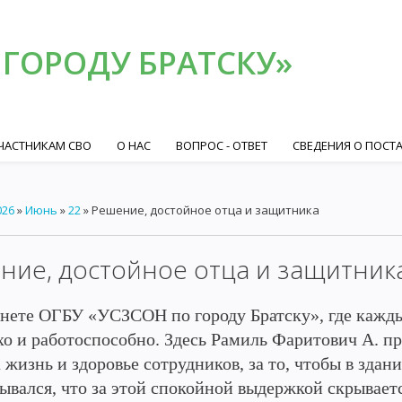
 ГОРОДУ БРАТСКУ»
ЧАСТНИКАМ СВО
О НАС
ВОПРОС - ОТВЕТ
СВЕДЕНИЯ О ПОСТ
026
»
Июнь
»
22
» Решение, достойное отца и защитника
ние, достойное отца и защитник
ете ОГБУ «УСЗСОН по городу Братску», где кажды
хо и работоспособно. Здесь Рамиль Фаритович А. п
а жизнь и здоровье сотрудников, за то, чтобы в зда
ывался, что за этой спокойной выдержкой скрываетс