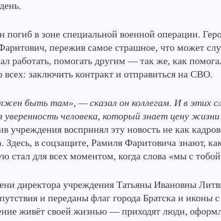
день.
 погиб в зоне специальной военной операции. Геро
Фаритович, пережив самое страшное, что может случ
ал работать, помогать другим — так же, как помога
о всех: заключить контракт и отправиться на СВО.
лжен быть там», — сказал он коллегам. И в этих сл
 уверенность человека, который знает цену жизни
ив учреждения воспринял эту новость не как кадров
. Здесь, в соцзащите, Рамиля Фаритовича знают, ка
ую стал для всех моментом, когда слова «мы с тобой
и директора учреждения Татьяны Ивановны Литв
апутствия и переданы флаг города Братска и иконы 
ние живёт своей жизнью — приходят люди, оформ