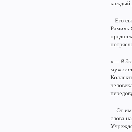
каждый 
Его сын
Рамиль 
продолж
потрясл
«— Я до
мужская
Коллект
человека
передов
От имен
слова н
Учрежде