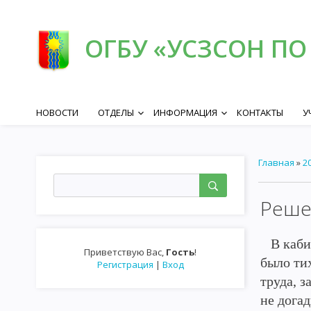
ОГБУ «УСЗСОН ПО
НОВОСТИ
ОТДЕЛЫ
ИНФОРМАЦИЯ
КОНТАКТЫ
У
keyboard_arrow_down
keyboard_arrow_down
Главная
»
2
Реше
В кабин
Приветствую Вас
,
Гость
!
было ти
Регистрация
|
Вход
труда, з
не догад