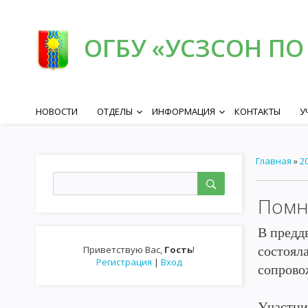
ОГБУ «УСЗСОН ПО
НОВОСТИ
ОТДЕЛЫ
ИНФОРМАЦИЯ
КОНТАКТЫ
У
keyboard_arrow_down
keyboard_arrow_down
Главная
»
2
Помн
В предд
Приветствую Вас
,
Гость
!
состоял
Регистрация
|
Вход
сопрово
Участни