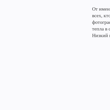
От имен
всех, к
фотогра
тепла в 
Низкий п