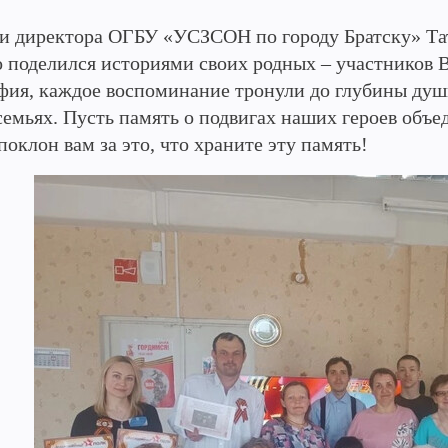
и директора ОГБУ «УСЗСОН по городу Братску» Та
то поделился историями своих родных – участников
фия, каждое воспоминание тронули до глубины душ
семьях. Пусть память о подвигах наших героев объед
оклон вам за это, что храните эту память!