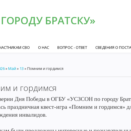
 ГОРОДУ БРАТСКУ»
ЧАСТНИКАМ СВО
О НАС
ВОПРОС - ОТВЕТ
СВЕДЕНИЯ О ПОСТ
026
»
Май
»
13
» Помним и гордимся
им и гордимся
верии Дня Победы в ОГБУ «УСЗСОН по городу Братс
ась праздничная квест-игра «Помним и гордимся» дл
ждения инвалидов.
кам были предложены интересные и познавательные