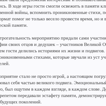
ись. В ходе игры гости смогли освежить в памяти 
венной войны, вспомнить проникновенные стихи, п
рмат помог не только весело провести время, но и 
еской памяти.
трогательность мероприятию придали сами участни
фии своих отцов и дедушек – участников Великой О
ем гости делились историями их жизни и подвигов
роникновенными стихами, которые звучали из уст у
елей.
оприятие стало не просто игрой, а настоящим погр
вовал себя частью великого подвига. Эмоциональный
о, был ощутим в каждом взгляде, в каждом слове. Д
трепетом передавали эстафету памяти, демонстрируя
 будущих поколений.