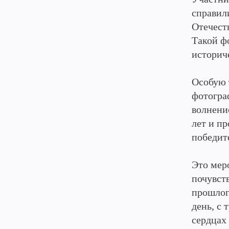
справил
Отечест
Такой фо
историч
Особую 
фотогра
волнени
лет и п
победит
Это мер
почувст
прошлог
день, с 
сердцах