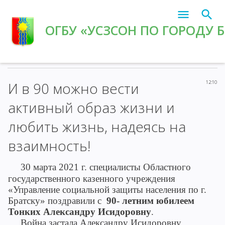
ОГБУ «УСЗСОН ПО ГОРОДУ 
Главная
»
2021
»
Апрель
»
1
» И в 90 можно вести активный
образ жизни и любить жизнь, надеясь на взаимность!
И в 90 можно вести
12:10
активный образ жизни и
любить жизнь, надеясь на
взаимность!
30 марта 2021 г. специалисты Областного
государственного казенного учреждения
«Управление социальной защиты населения по г.
Братску» поздравили с
90- летним
юбилеем
Тонких Александру Исидоровну
.
Война застала Александру Исидоровну