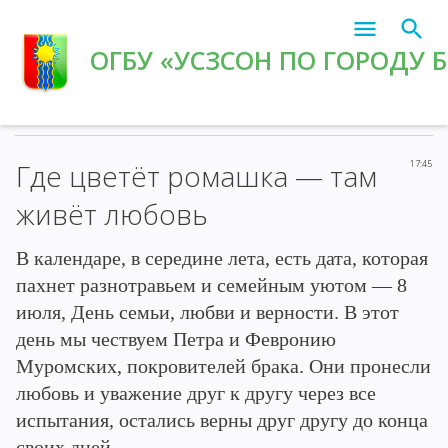
ОГБУ «УСЗСОН ПО ГОРОДУ 
Главная
»
2026
»
Июль
»
8
» Где цветёт ромашка — там живёт
любовь
Где цветёт ромашка — там
17:45
живёт любовь
В календаре, в середине лета, есть дата, которая
пахнет разнотравьем и семейным уютом — 8
июля, День семьи, любви и верности. В этот
день мы чествуем Петра и Февронию
Муромских, покровителей брака. Они пронесли
любовь и уважение друг к другу через все
испытания, остались верны друг другу до конца
своих дней