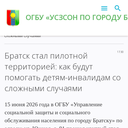
ОГБУ «УСЗСОН ПО ГОРОДУ 
Главная
»
2026
»
Июнь
»
16
» Братск стал пилотной
территорией: как будут помогать детям-инвалидам со
сложными случаями
Братск стал пилотной
17:30
территорией: как будут
помогать детям-инвалидам со
сложными случаями
15 июня 2026 года в ОГБУ «Управление
социальной защиты и социального
обслуживания населения по городу Братску» по