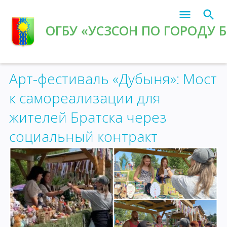
ОГБУ «УСЗСОН ПО ГОРОДУ 
Главная
»
Архив новостей
Арт-фестиваль «Дубыня»: Мост
к самореализации для
жителей Братска через
социальный контракт