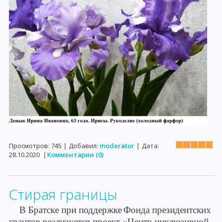
Просмотров:
745
|
Добавил:
moderator
|
Дата:
28.10.2020
|
Комментарии (0)
Стирая границы
В Братске при поддержке
Фонда президентских
грантов реализуется проект
«
Центр инклюзивной