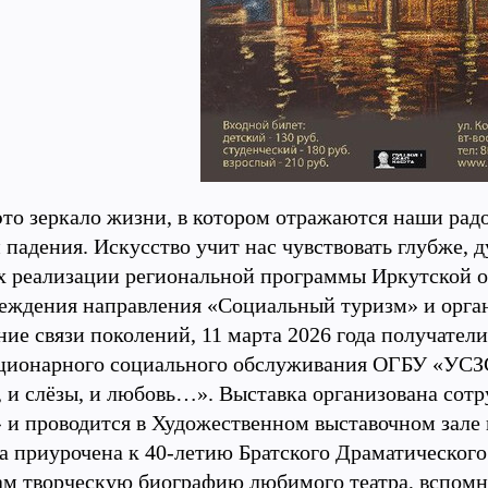
 это зеркало жизни, в котором отражаются наши радо
 падения. Искусство учит нас чувствовать глубже, 
х реализации региональной программы Иркутской об
реждения направления «Социальный туризм» и орга
ние связи поколений, 11 марта 2026 года получател
ционарного социального обслуживания ОГБУ «УСЗС
, и слёзы, и любовь…». Выставка организована с
и проводится в Художественном выставочном зале по
 приурочена к 40-летию Братского Драматического т
ам творческую биографию любимого театра, вспомн