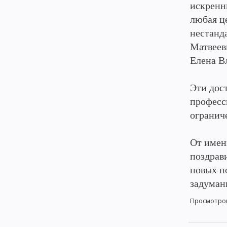
искренн
любая ц
нестанд
Матвеев
Елена В
Эти дос
професс
огранич
От имен
поздрав
новых по
задуман
Просмотро