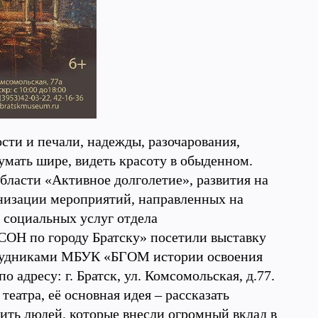
сти и печали, надежды, разочарования,
думать шире, видеть красоту в обыденном.
ласти «Активное долголетие», развития на
низации мероприятий, направленных на
и социальных услуг отдела
ОН по городу Братску» посетили выставку
отрудниками МБУК «БГОМ истории освоения
 адресу: г. Братск, ул. Комсомольская, д.77.
еатра, её основная идея – рассказать
ить людей, которые внесли огромный вклад в