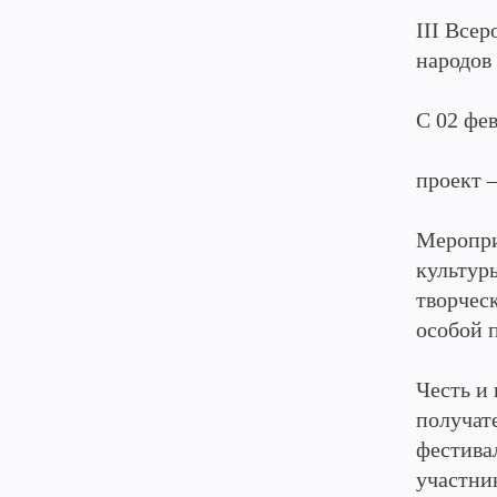
III Все
народо
С 02 фе
проект 
Меропри
культур
творчес
особой 
Честь и
получат
фестива
участни