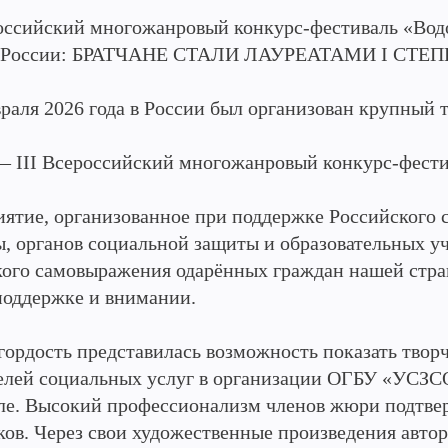
российский многожанровый конкурс-фестиваль «Водо
в России: БРАТЧАНЕ СТАЛИ ЛАУРЕАТАМИ I С
враля 2026 года в России был организован крупный 
— III Всероссийский многожанровый конкурс-фестив
ятие, организованное при поддержке Российского 
ы, органов социальной защиты и образовательных у
кого самовыражения одарённых граждан нашей стран
поддержке и внимании.
 гордость представилась возможность показать твор
елей социальных услуг в организации ОГБУ «УСЗСО
ле. Высокий профессионализм членов жюри подтвер
ков. Через свои художественные произведения авто