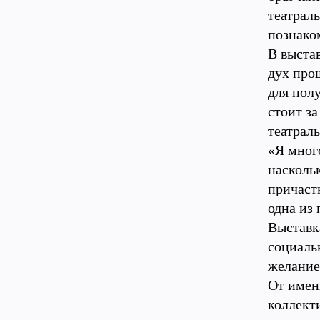
театраль
познако
В выста
дух про
для полу
стоит з
театрал
«Я много
наскольк
причаст
одна из
Выставк
социаль
желание
От имен
коллекти