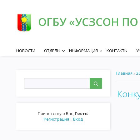
ОГБУ «УСЗСОН ПО
НОВОСТИ
ОТДЕЛЫ
ИНФОРМАЦИЯ
КОНТАКТЫ
У
keyboard_arrow_down
keyboard_arrow_down
Главная
»
2
Конк
Приветствую Вас
,
Гость
!
Регистрация
|
Вход