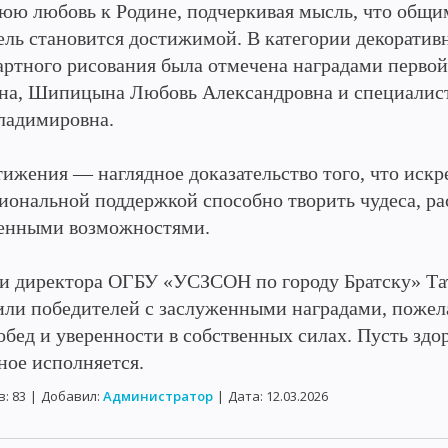
юю любовь к Родине, подчеркивая мысль, что общи
ель становится достижимой. В категории декоратив
артного рисования была отмечена наградами первой
на, Шипицына Любовь Александровна и специалист
ладимировна.
тижения — наглядное доказательство того, что искр
иональной поддержкой способно творить чудеса, р
енными возможностями.
и директора ОГБУ «УСЗСОН по городу Братску» Та
или победителей с заслуженными наградами, пожела
бед и уверенности в собственных силах. Пусть здор
ное исполняется.
в:
83
|
Добавил:
Администратор
|
Дата:
12.03.2026