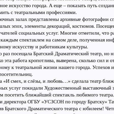
ное искусство города. А еще – показать путь созда
мить с театральными профессиями.
вочных залах представлены архивные фотографии с
шлых эпох, элементы декораций, костюмов. Посеще
чателей социальных услуг. Многие отметили, что ра
а каждым спектаклем на самом деле, полученная ин
ьному искусству и работникам культуры.
 раз посещала Братский Драматический театр, но ни
о эта работа кропотлива, выверена, сколько сил и 
ному к театральной жизни нашего города. Успехов и
 посетительниц.
а «И смех, и слёзы, и любовь…» сделала театр ближ
ных услуг покидали Художественный выставочный 
м посетить ближайший спектакль любимого театра
и директора ОГБУ «УСЗСОН по городу Братску» Та
в Братского Драматического театра с юбилеем! Четы