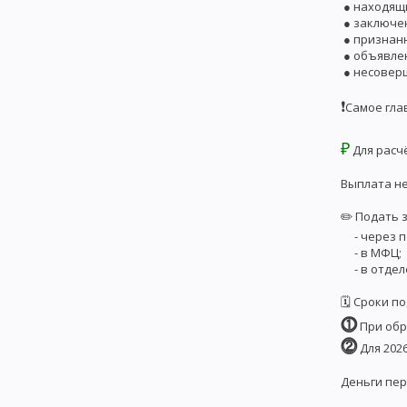
● находящ
● заключен
● признан
● объявлен
● несоверш
❗️
Самое гла
₽
Для расч
Выплата не
✏️ Подать 
- через по
- в МФЦ;
- в отдел
🗓 Сроки п
⓵
При обр
⓶
Для 2026
Деньги пер