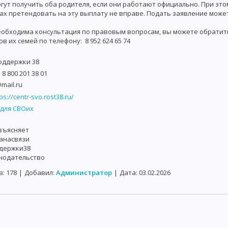
гут получить оба родителя, если они работают официально. При эт
х претендовать на эту выплату не вправе. Подать заявление может
еобходима консультация по правовым вопросам, вы можете обратит
в их семей по телефону: 8 952 624 65 74
оддержки 38
8 800 201 38 01
mail.ru
ps://centr-svo.rost38.ru/
 для СВОих
зъясняет
итанасвязи
держки38
нодательство
в:
178
|
Добавил:
Администратор
|
Дата:
03.02.2026