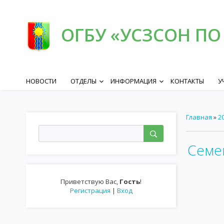
ОГБУ «УСЗСОН ПО
НОВОСТИ
ОТДЕЛЫ
ИНФОРМАЦИЯ
КОНТАКТЫ
У
keyboard_arrow_down
keyboard_arrow_down
Главная
»
2
Семе
Приветствую Вас
,
Гость
!
Регистрация
|
Вход