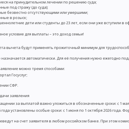
иеся на принудительном лечении по решению суда;
ные под стражу (до суда);
ные безвестно отсутствующими или умершими;
ные в розыск;
еннолетние дети или студенты до 23 лет, если они уже вступили в 
вное условие для выплаты – это доход семьи!
ёта вычета будут применять прожиточный минимум для трудоспособ
 назначается автоматически. Для её получения нужно ежегодно под
заявление можно тремя способами:
ртал Госуслуг;
ении СФР.
одачи заявления
ащении за выплатой важно уложиться в обозначенные сроки: с 1 мая
 года установлены особые сроки: с 1 июня по 1 октября 2026 года. Ф
еведут на счет заявителя в любом российском банке. При этом коми