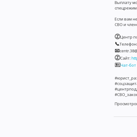
Выплату мо
спецрежима
Если вам н
СВО и члено
Ⓩ
Центр п
📞
Телефон: 
📧
centr.38@
Ⓩ
Сайт:
htt
🖭
Чат-бот
#юрист_ра
#соцзащ
#центрпод
#СВО_зако
Просмотро