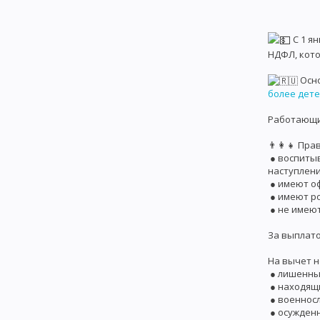
С 1 я
НДФЛ, кото
Осн
более детей
Работающие
👨‍👩‍👧 П
● воспитыв
наступлени
● имеют оф
● имеют ро
● не имеют
За выплато
На вычет н
● лишенные
● находящи
● военносл
● осужден