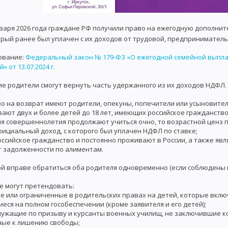
нваря 2026 года граждане РФ получили право на ежегодную дополнит
рый ранее был уплачен с их доходов от трудовой, предприниматель
ование:
Федеральный закон № 179-ФЗ «О ежегодной семейной выпла
» от 13.07.2024 г.
 родители смогут вернуть часть удержанного из их доходов НДФЛ.
раво на возврат имеют родители, опекуны, попечители или усыновител
ают двух и более детей до 18 лет, имеющих российское гражданство
я совершеннолетия продолжают учиться очно, то возрастной ценз п
ициальный доход, с которого был уплачен НДФЛ по ставке;
ссийское гражданство и постоянно проживают в России, а также яв
 задолженности по алиментам.
й вправе обратиться оба родителя одновременно (если соблюдены 
е могут претендовать:
 или ограниченные в родительских правах на детей, которые вклю
еся на полном гособеспечении (кроме заявителя и его детей);
ужащие по призыву и курсанты военных училищ, не заключившие к
ные к лишению свободы;