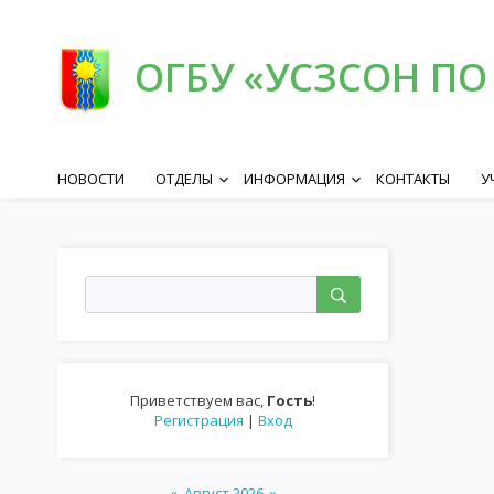
ОГБУ «УСЗСОН ПО
НОВОСТИ
ОТДЕЛЫ
ИНФОРМАЦИЯ
КОНТАКТЫ
У
keyboard_arrow_down
keyboard_arrow_down
Приветствуем вас
,
Гость
!
Регистрация
|
Вход
«
Август 2026
»